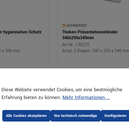
ür hygienischen Schutz
Theken-Präsentationsständer
340x250x340mm
Art.Nr. 130270
90 x 300 mm
Acryl, 3 Etagen, 340 x 250 x 340 m
06,31 €*
109,87 €*
VPE: 1 Stück
eis pro Stück | zzgl. MwSt.
Bestellbar
Preis pro Stück | zz
Diese Website verwendet Cookies, um eine bestmögliche
Erfahrung bieten zu können.
Mehr Informationen ...
Alle Cookies akzeptieren
Nur technisch notwendige
Konfigurieren
 Ihre Speisen für Ihre Gäste