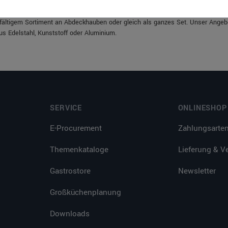
s, belegten Brötchen oder Sandwiches ist nicht immer so einfach. Die ideale
lfältigem Sortiment an Abdeckhauben oder gleich als ganzes Set. Unser Angeb
s Edelstahl, Kunststoff oder Aluminium.
SERVICE
ONLINESHOP
E-Procurement
Zahlungsarte
Themenkataloge
Lieferung & V
Gastrostore
Newsletter
Großküchenplanung
Downloads