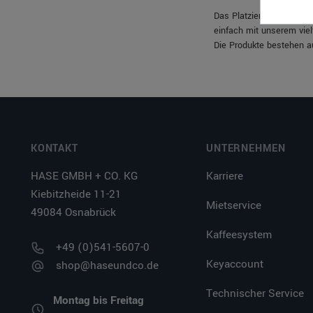
Das Platzieren von Snack
einfach mit unserem vie
Die Produkte bestehen au
KONTAKT
UNTERNEHMEN
HASE GMBH + CO. KG
Karriere
Kiebitzheide 11-21
Mietservice
49084 Osnabrück
Kaffeesystem
+49 (0)541-5607-0
Keyaccount
shop@haseundco.de
Technischer Service
Montag bis Freitag