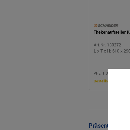
Thekenaufsteller f
Art.Nr. 130272
L x T x H: 610 x 2
1
VPE: 1 Stück
Bestellbar
Pr
Präsentieren Sie