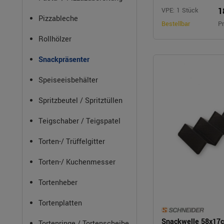
1
VPE: 1 Stück
Pizzableche
Bestellbar
Pr
Rollhölzer
Snackpräsenter
Speiseeisbehälter
Spritzbeutel / Spritztüllen
Teigschaber / Teigspatel
Torten-/ Trüffelgitter
Torten-/ Kuchenmesser
Tortenheber
Tortenplatten
Snackwelle 58x17
Tortenringe / Tortenscheibe