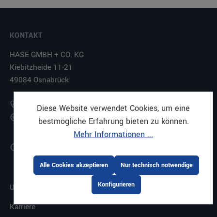
KONTAKT
HASE GMBH + CO. KG
Kiebitzheide 11-21
49084 Osnabrück
+49 (0)541-5607-0
Diese Website verwendet Cookies, um eine
shop@haseundco.de
bestmögliche Erfahrung bieten zu können.
Mehr Informationen ...
Montag bis Freitag
08:00 - 17:00 Uhr
Alle Cookies akzeptieren
Nur technisch notwendige
Konfigurieren
UNTERNEHMEN
Karriere