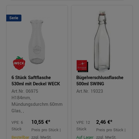
Serie
6 Stück Saftflasche
Bügelverschlussflasche
530ml mit Deckel WECK
500ml SWING
Art.Nr. 06975
Art.Nr. 19323
H184mm,
Mündungsdurchm.60mm
Glas, ,
10,55 €*
2,46 €*
VPE: 6
VPE: 12
Stück
Stück
Preis pro Stück |
Preis pro Stück |
Bestellbar
zzgl. MwSt.
Auf Lager
zzgl. MwSt.