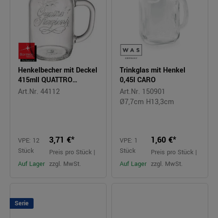
Henkelbecher mit Deckel
Trinkglas mit Henkel
415mll QUATTRO
0,45l CARO
STAGIONI
Art.Nr. 44112
Art.Nr. 150901
Ø7,7cm H13,3cm
3,71 €*
1,60 €*
VPE: 12
VPE: 1
Stück
Stück
Preis pro Stück |
Preis pro Stück |
Auf Lager
zzgl. MwSt.
Auf Lager
zzgl. MwSt.
Serie