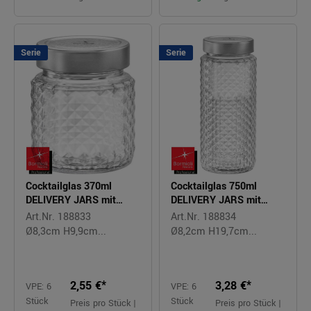
Serie
Serie
Cocktailglas 370ml
Cocktailglas 750ml
DELIVERY JARS mit
DELIVERY JARS mit
Deckel
Deckel
Art.Nr. 188833
Art.Nr. 188834
Ø8,3cm H9,9cm...
Ø8,2cm H19,7cm...
2,55 €*
3,28 €*
VPE: 6
VPE: 6
Stück
Stück
Preis pro Stück |
Preis pro Stück |