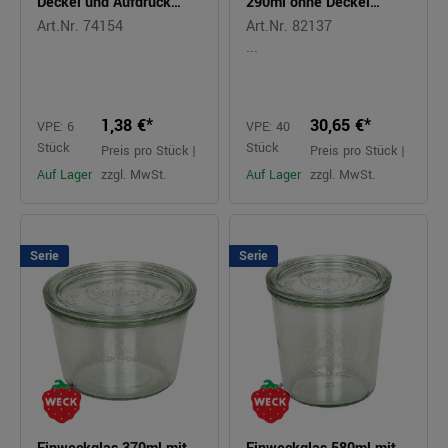
Deckel und Aufdruck
290ml ohne Deckel
Sturzform
Sturzform
Art.Nr. 74154
Art.Nr. 82137
...
1,38 €*
30,65 €*
VPE: 6
VPE: 40
Stück
Stück
Preis pro Stück |
Preis pro Stück |
Auf Lager
zzgl. MwSt.
Auf Lager
zzgl. MwSt.
Serie
Serie