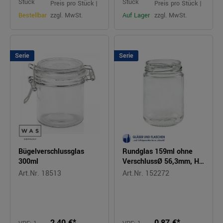
Stück
Stück
Preis pro Stück |
Preis pro Stück |
Bestellbar
zzgl. MwSt.
Auf Lager
zzgl. MwSt.
Serie
Serie
Bügelverschlussglas
Rundglas 159ml ohne
300ml
VerschlussØ 56,3mm, H
87,8mm
Art.Nr. 18513
Art.Nr. 152272
2,40 €*
0,87 €*