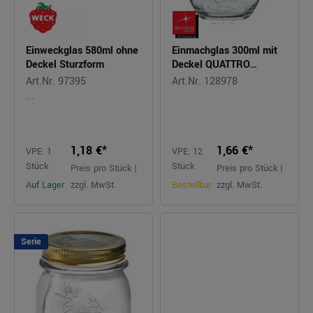
Einweckglas 580ml ohne
Einmachglas 300ml mit
Deckel Sturzform
Deckel QUATTRO
STAGIONI
Art.Nr. 97395
Art.Nr. 128978
...
1,18 €*
1,66 €*
VPE: 1
VPE: 12
Stück
Stück
Preis pro Stück |
Preis pro Stück |
Auf Lager
zzgl. MwSt.
Bestellbar
zzgl. MwSt.
Serie