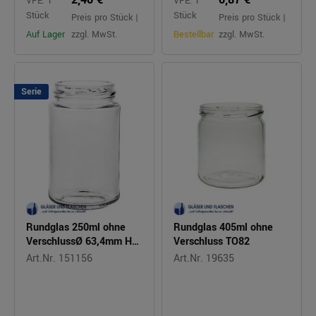
VPE: 1
VPE: 1
Stück
Stück
Preis pro Stück |
Preis pro Stück |
Auf Lager
zzgl. MwSt.
Bestellbar
zzgl. MwSt.
Serie
Rundglas 250ml ohne
Rundglas 405ml ohne
VerschlussØ 63,4mm H
Verschluss TO82
107,3mm
Art.Nr. 151156
Art.Nr. 19635