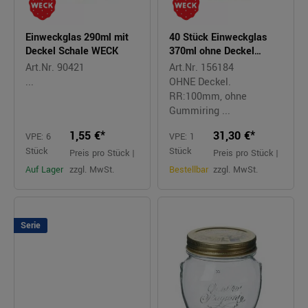
Einweckglas 290ml mit
40 Stück Einweckglas
Deckel Schale WECK
370ml ohne Deckel
Sturzform WECK
Art.Nr. 90421
Art.Nr. 156184
...
OHNE Deckel.
RR:100mm, ohne
Gummiring ...
1,55 €*
31,30 €*
VPE: 6
VPE: 1
Stück
Stück
Preis pro Stück |
Preis pro Stück |
Auf Lager
zzgl. MwSt.
Bestellbar
zzgl. MwSt.
Serie