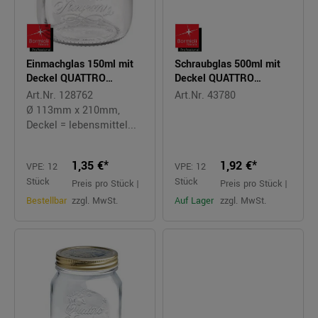
Einmachglas 150ml mit
Schraubglas 500ml mit
Deckel QUATTRO
Deckel QUATTRO
STAGIONI
STAGIONI
Art.Nr. 128762
Art.Nr. 43780
Ø 113mm x 210mm,
Deckel = lebensmittel...
1,35 €*
1,92 €*
VPE: 12
VPE: 12
Stück
Stück
Preis pro Stück |
Preis pro Stück |
Bestellbar
zzgl. MwSt.
Auf Lager
zzgl. MwSt.