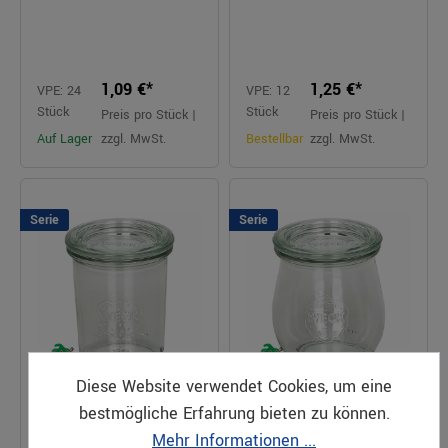
1,09 €*
1,25 €*
VPE: 24
VPE: 12
Stück
Stück
Preis pro Stück |
Preis pro Stück |
Auf Lager
zzgl. MwSt.
Bestellbar
zzgl. MwSt.
Serie
Serie
Diese Website verwendet Cookies, um eine
bestmögliche Erfahrung bieten zu können.
Einweckglas 160ml mit
Einweckglas 220ml mit
Deckel Mini-Sturz
Deckel Mini-Tulpe
Mehr Informationen ...