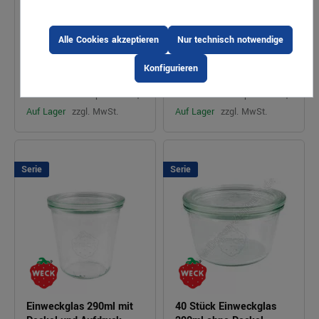
Art.Nr. 42179
Art.Nr. 63022
Alle Cookies akzeptieren
Nur technisch notwendige
Konfigurieren
1,28 €*
1,30 €*
VPE: 12
VPE: 12
Stück
Stück
Preis pro Stück |
Preis pro Stück |
Auf Lager
zzgl. MwSt.
Auf Lager
zzgl. MwSt.
Serie
Serie
Einweckglas 290ml mit
40 Stück Einweckglas