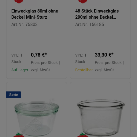
Einweckglas 80ml ohne
48 Stück Einweckglas
Deckel Mini-Sturz
290ml ohne Deckel
Sturzform hoch WECK
Art.Nr. 75803
Art.Nr. 156185
Ø88mm H87mm RR80
0,78 €*
33,30 €*
VPE: 1
VPE: 1
Stück
Stück
Preis pro Stück |
Preis pro Stück |
Auf Lager
zzgl. MwSt.
Bestellbar
zzgl. MwSt.
Serie