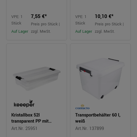
7,55 €*
10,10 €*
VPE: 1
VPE: 1
Stück
Stück
Preis pro Stück |
Preis pro Stück |
Auf Lager
zzgl. MwSt.
Auf Lager
zzgl. MwSt.
Kristallbox 52l
Transportbehälter 60 l,
transparent PP mit
weiß
Deckel
Art.Nr. 25951
Art.Nr. 137899