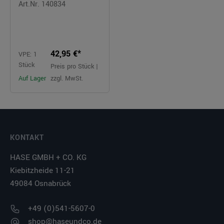
Art.Nr. 140834
42,95 €*
VPE: 1
Stück
Preis pro Stück |
Auf Lager
zzgl. MwSt.
KONTAKT
HASE GMBH + CO. KG
Kiebitzheide 11-21
49084 Osnabrück
+49 (0)541-5607-0
shop@haseundco.de