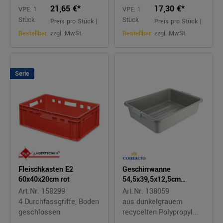
21,65 €*
17,30 €*
VPE: 1
VPE: 1
Stück
Stück
Preis pro Stück |
Preis pro Stück |
Bestellbar
zzgl. MwSt.
Bestellbar
zzgl. MwSt.
Serie
Fleischkasten E2
Geschirrwanne
60x40x20cm rot
54,5x39,5x12,5cm
dunkelgrau
Art.Nr. 158299
Art.Nr. 138059
4 Durchfassgriffe, Boden
aus dunkelgrauem
geschlossen
recycelten Polypropyl...