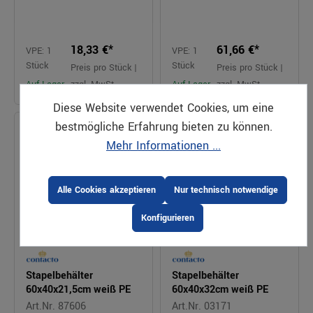
18,33 €*
61,66 €*
VPE: 1
VPE: 1
Stück
Stück
Preis pro Stück |
Preis pro Stück |
Auf Lager
zzgl. MwSt.
Auf Lager
zzgl. MwSt.
Diese Website verwendet Cookies, um eine
bestmögliche Erfahrung bieten zu können.
Mehr Informationen ...
Alle Cookies akzeptieren
Nur technisch notwendige
Konfigurieren
Stapelbehälter
Stapelbehälter
60x40x21,5cm weiß PE
60x40x32cm weiß PE
Art.Nr. 87606
Art.Nr. 03171