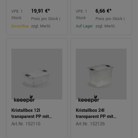
19,91 €*
6,66 €*
VPE: 1
VPE: 1
Stück
Stück
Preis pro Stück |
Preis pro Stück |
Bestellbar
zzgl. MwSt.
Auf Lager
zzgl. MwSt.
Kristallbox 12l
Kristallbox 24l
transparent PP mit
transparent PP mit
Deckel
Deckel
Art.Nr. 152110
Art.Nr. 152126