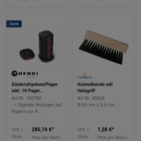
Serie
Gästerufsystem/Pager
Krümelbürste mit
inkl. 10 Pager
Holzgriff
schwarz/rot
Art.Nr. 195780
Art.Nr. 85624
, – Digitale Anzeigen auf
B:4,5 cm L:9,5 cm ...
Pagern zur K...
285,19 €*
1,28 €*
VPE: 1
VPE: 1
Stück
Stück
Preis pro Stück |
Preis pro Stück |