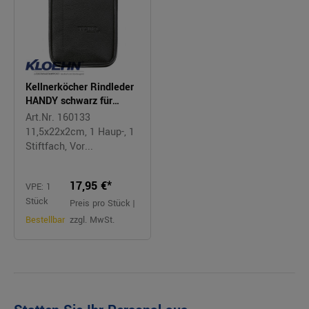
Kellnerköcher Rindleder
HANDY schwarz für
elektronische
Art.Nr. 160133
Kassensysteme
11,5x22x2cm, 1 Haup-, 1
Stiftfach, Vor...
17,95 €*
VPE: 1
Stück
Preis pro Stück |
Bestellbar
zzgl. MwSt.