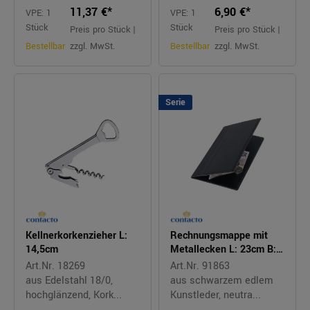
11,37 €*
6,90 €*
VPE: 1
VPE: 1
Stück
Stück
Preis pro Stück |
Preis pro Stück |
Bestellbar
zzgl. MwSt.
Bestellbar
zzgl. MwSt.
Serie
Kellnerkorkenzieher L:
Rechnungsmappe mit
14,5cm
Metallecken L: 23cm B:
13cm
Art.Nr. 18269
Art.Nr. 91863
aus Edelstahl 18/0,
aus schwarzem edlem
hochglänzend, Kork...
Kunstleder, neutra...