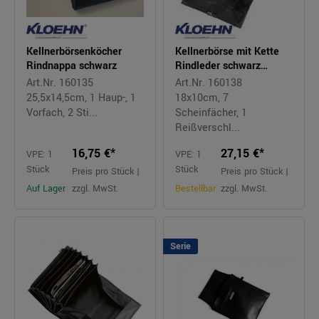
Kellnerbörsenköcher
Kellnerbörse mit Kette
Rindnappa schwarz
Rindleder schwarz
doppelt gesteppt
Art.Nr. 160135
Art.Nr. 160138
25,5x14,5cm, 1 Haup-, 1
18x10cm, 7
Vorfach, 2 Sti...
Scheinfächer, 1
Reißverschl...
16,75 €*
27,15 €*
VPE: 1
VPE: 1
Stück
Stück
Preis pro Stück |
Preis pro Stück |
Auf Lager
zzgl. MwSt.
Bestellbar
zzgl. MwSt.
Serie