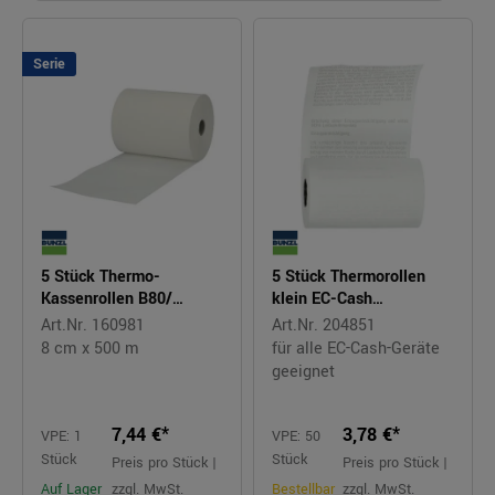
Serie
5 Stück Thermo-
5 Stück Thermorollen
Kassenrollen B80/
klein EC-Cash
Ø62/K12 50m
57x35x12mm
Art.Nr. 160981
Art.Nr. 204851
8 cm x 500 m
für alle EC-Cash-Geräte
geeignet
7,44 €*
3,78 €*
VPE: 1
VPE: 50
Stück
Stück
Preis pro Stück |
Preis pro Stück |
Auf Lager
zzgl. MwSt.
Bestellbar
zzgl. MwSt.