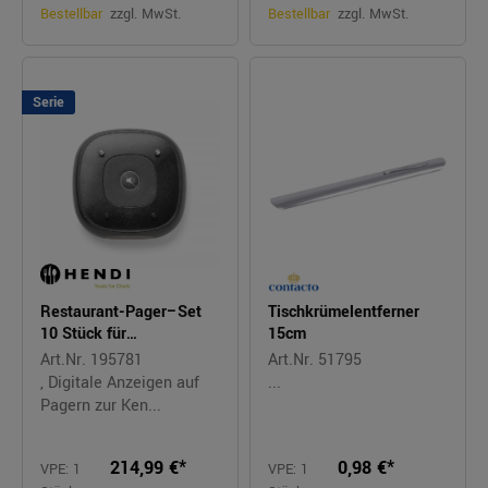
Bestellbar
zzgl. MwSt.
Bestellbar
zzgl. MwSt.
Serie
Restaurant-Pager–Set
Tischkrümelentferner
10 Stück für
15cm
Gästerufsystem
Art.Nr. 195781
Art.Nr. 51795
, Digitale Anzeigen auf
...
Pagern zur Ken...
214,99 €*
0,98 €*
VPE: 1
VPE: 1