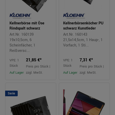
Kellnerbörse mit Öse
Kellnerbörsenköcher PU
Rindspalt schwarz
schwarz Kunstleder
Art.Nr. 160139
Art.Nr. 160143
19x10,5cm, 6
21,5x14,5cm, 1 Haup-, 1
Scheinfächer, 1
Vorfach, 1 Sti...
Reißversc...
21,85 €*
7,31 €*
VPE: 1
VPE: 1
Stück
Stück
Preis pro Stück |
Preis pro Stück |
Auf Lager
zzgl. MwSt.
Auf Lager
zzgl. MwSt.
Serie