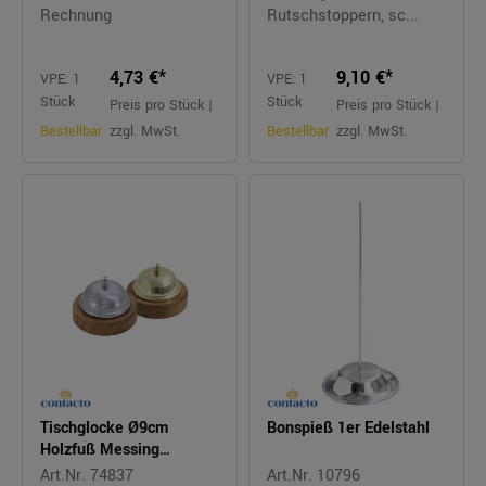
Rechnung
Rutschstoppern, sc...
4,73 €*
9,10 €*
VPE: 1
VPE: 1
Stück
Stück
Preis pro Stück |
Preis pro Stück |
Bestellbar
zzgl. MwSt.
Bestellbar
zzgl. MwSt.
Tischglocke Ø9cm
Bonspieß 1er Edelstahl
Holzfuß Messing
beschichtet
Art.Nr. 74837
Art.Nr. 10796