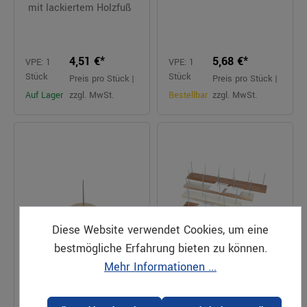
mit lackiertem Holzfuß
4,51 €*
5,68 €*
VPE: 1
VPE: 1
Stück
Stück
Preis pro Stück |
Preis pro Stück |
Auf Lager
zzgl. MwSt.
Bestellbar
zzgl. MwSt.
Diese Website verwendet Cookies, um eine
bestmögliche Erfahrung bieten zu können.
Mehr Informationen ...
Bonspieß1 Spieß Buche
Bonspieß 2 Spieße
lackiert
Buche lackiert