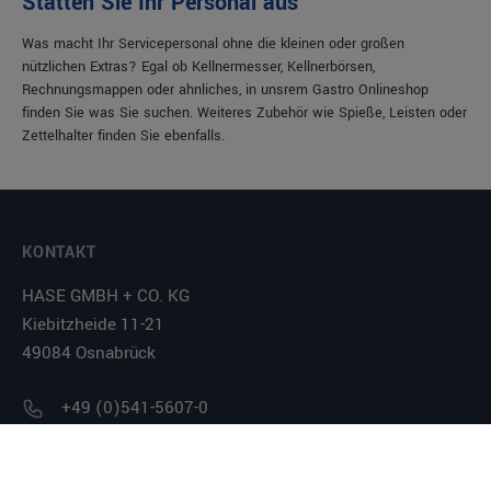
Statten Sie Ihr Personal aus
Was macht Ihr Servicepersonal ohne die kleinen oder großen
nützlichen Extras? Egal ob Kellnermesser, Kellnerbörsen,
Rechnungsmappen oder ahnliches, in unsrem Gastro Onlineshop
finden Sie was Sie suchen. Weiteres Zubehör wie Spieße, Leisten oder
Zettelhalter finden Sie ebenfalls.
KONTAKT
HASE GMBH + CO. KG
Kiebitzheide 11-21
49084 Osnabrück
+49 (0)541-5607-0
shop@haseundco.de
Montag bis Freitag