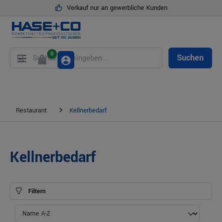
Verkauf nur an gewerbliche Kunden
alt springen
0
Suchen
Restaurant
Kellnerbedarf
Kellnerbedarf
Filtern