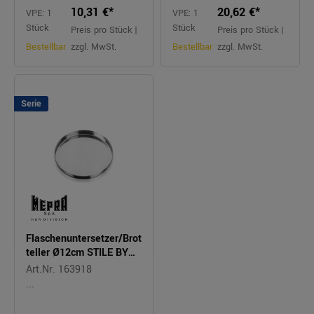
10,31 €*
20,62 €*
VPE: 1
VPE: 1
Stück
Stück
Preis pro Stück |
Preis pro Stück |
Bestellbar
zzgl. MwSt.
Bestellbar
zzgl. MwSt.
Serie
Flaschenuntersetzer/Brot
teller Ø12cm STILE BY
PININFARINA
Art.Nr. 163918
...