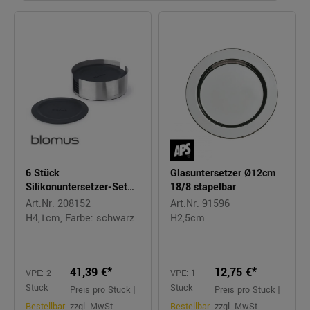
6 Stück
Glasuntersetzer Ø12cm
Silikonuntersetzer-Set
18/8 stapelbar
Ø11,5cm LARETO
Art.Nr. 208152
Art.Nr. 91596
H4,1cm, Farbe: schwarz
H2,5cm
41,39 €*
12,75 €*
VPE: 2
VPE: 1
Stück
Stück
Preis pro Stück |
Preis pro Stück |
Bestellbar
zzgl. MwSt.
Bestellbar
zzgl. MwSt.