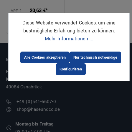
20,63 €*
VPE: 1
Stück
Preis pro Stück |
Diese Website verwendet Cookies, um eine
Bestellbar
zzgl. MwSt.
bestmögliche Erfahrung bieten zu können.
Mehr Informationen ...
Alle Cookies akzeptieren
Nur technisch notwendige
KONTAKT
Konfigurieren
HASE GMBH + CO. KG
Kiebitzheide 11-21
49084 Osnabrück
+49 (0)541-5607-0
shop@haseundco.de
Montag bis Freitag
08:00 - 17:00 Uhr