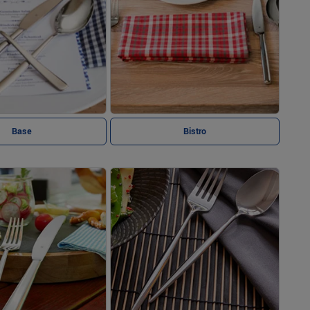
Base
Bistro