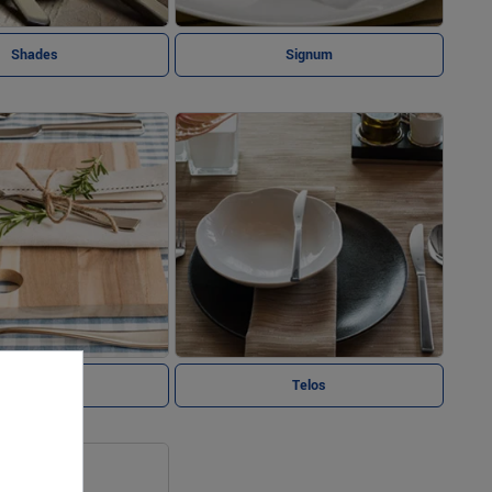
Shades
Signum
Solid
Telos