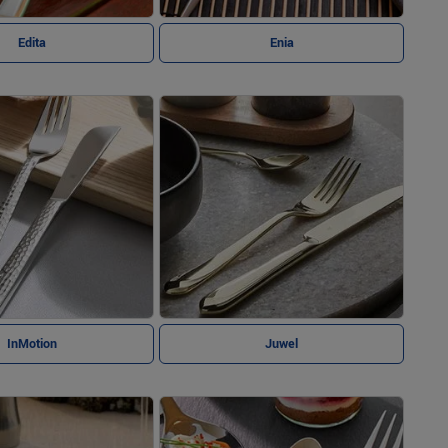
Edita
Enia
InMotion
Juwel