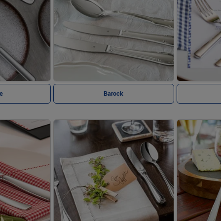
e
Barock