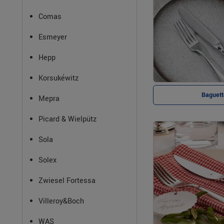
Comas
Esmeyer
Hepp
Korsukéwitz
Baguett
Mepra
Picard & Wielpütz
Sola
Solex
Zwiesel Fortessa
Villeroy&Boch
WAS