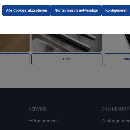
Alle Cookies akzeptieren
Nur technisch notwendige
Konfigurieren
Unic
WM
SERVICE
ONLINESHOP
E-Procurement
Zahlungsarte