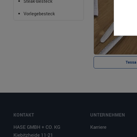
Steak-Besteck
Vorlegebesteck
Tessa
KONTAKT
UNTERNEHMEN
HASE GMBH + CO. KG
Karriere
Kiebitzheide 11-21