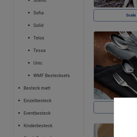
Sitello
Sofia
Scala
Solid
Telos
Tessa
Unic
WMF Bestecksets
Besteck matt
Einzelbesteck
Sitello
Eventbesteck
Kinderbesteck