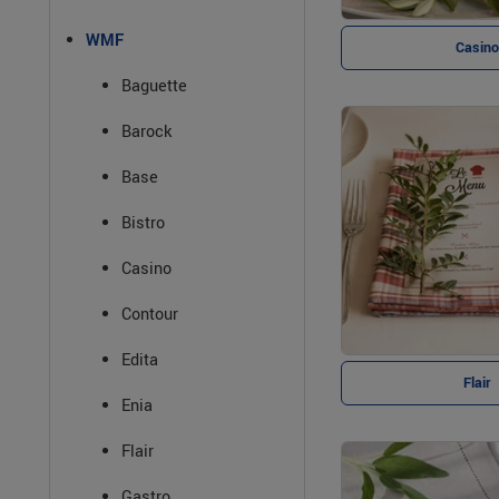
WMF
Casino
Baguette
Barock
Base
Bistro
Casino
Contour
Edita
Flair
Enia
Flair
Gastro