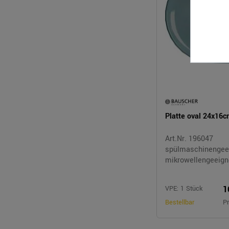
Platte oval 24x16
Art.Nr. 196047
spülmaschinengeei
mikrowellengeeign
1
VPE: 1 Stück
Bestellbar
Pr