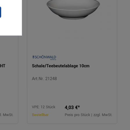
GHT
Schale/Teebeutelablage 10cm
Art.Nr. 21248
4,03 €*
VPE: 12 Stück
gl. MwSt.
Bestellbar
Preis pro Stück | zzgl. MwSt.