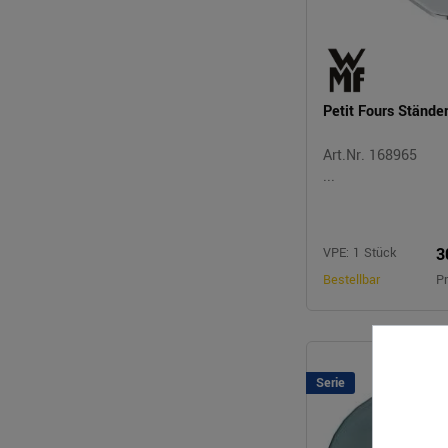
Petit Fours Ständ
Art.Nr. 168965
...
3
VPE: 1 Stück
Bestellbar
Pr
Serie