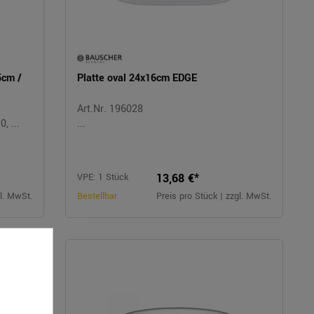
5cm /
Platte oval 24x16cm EDGE
Art.Nr. 196028
, ...
...
13,68 €*
VPE: 1 Stück
gl. MwSt.
Bestellbar
Preis pro Stück | zzgl. MwSt.