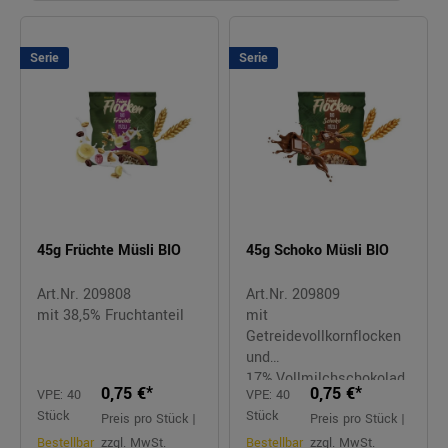
Serie
Serie
45g Früchte Müsli BIO
45g Schoko Müsli BIO
Art.Nr. 209808
Art.Nr. 209809
mit 38,5% Fruchtanteil
mit
Getreidevollkornflocken
und
17%,Vollmilchschokolad
0,75 €*
0,75 €*
VPE: 40
VPE: 40
e
Stück
Stück
Preis pro Stück |
Preis pro Stück |
Bestellbar
zzgl. MwSt.
Bestellbar
zzgl. MwSt.