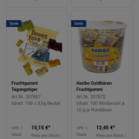
Serie
Serie
Fruchtgummi
Haribo Goldbären
Tagungstiger
Fruchtgummi
Art.Nr. 207867
Art.Nr. 207870
Inhalt: 100 x 8,5g Beutel
Inhalt: 100 Minibeutel à
10 g je Runddose
15,15 €*
12,45 €*
VPE: 1
VPE: 1
Stück
Stück
Preis pro Stück |
Preis pro Stück |