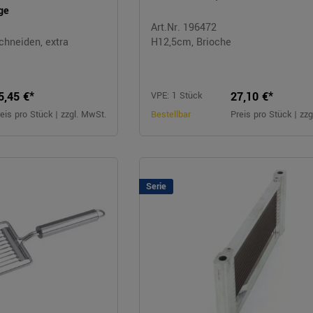
ge
Art.Nr. 196472
chneiden, extra
H12,5cm, Brioche
5,45 €*
27,10 €*
VPE: 1 Stück
eis pro Stück | zzgl. MwSt.
Bestellbar
Preis pro Stück | zz
Serie