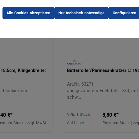
Alle Cookies akzeptieren
Nur technisch notwendige
Konfigurieren
:18,5cm, Klingenbreite:
Butterroller/Parmesankratzer L: 1
Art.Nr. 63271
mit lackiertem
aus gezahntem Edelstahl 18/0, mit
schw...
,40 €*
8,80 €*
VPE: 1 Stück
eis pro Stück | zzgl. MwSt.
Auf Lager
Preis pro Stück | zz