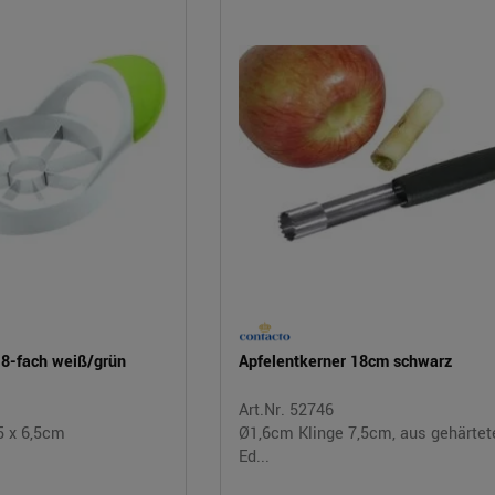
r 8-fach weiß/grün
Apfelentkerner 18cm schwarz
Art.Nr. 52746
,5 x 6,5cm
Ø1,6cm Klinge 7,5cm, aus gehärte
Ed...