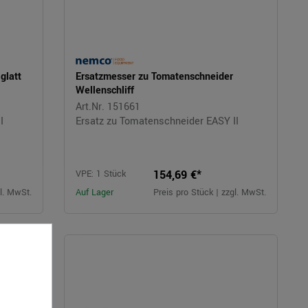
glatt
Ersatzmesser zu Tomatenschneider
Wellenschliff
Art.Nr. 151661
I
Ersatz zu Tomatenschneider EASY II
154,69 €*
VPE: 1 Stück
gl. MwSt.
Auf Lager
Preis pro Stück | zzgl. MwSt.