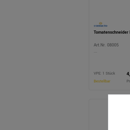
Tomatenschneider
Art.Nr. 08005
...
4
VPE: 1 Stück
Bestellbar
Pr