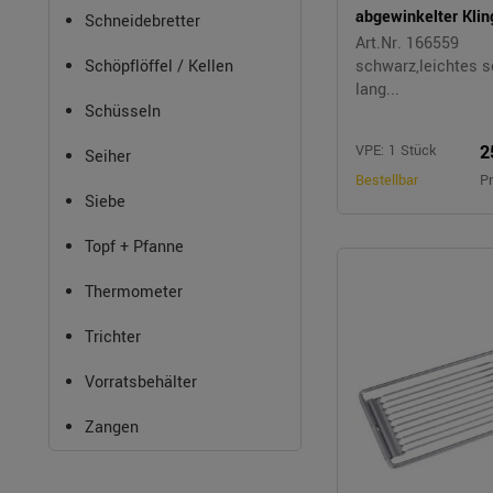
abgewinkelter Klin
Schneidebretter
Art.Nr. 166559
Schöpflöffel / Kellen
schwarz,leichtes s
lang...
Schüsseln
2
VPE: 1 Stück
Seiher
Bestellbar
Pr
Siebe
Topf + Pfanne
Thermometer
Trichter
Vorratsbehälter
Zangen