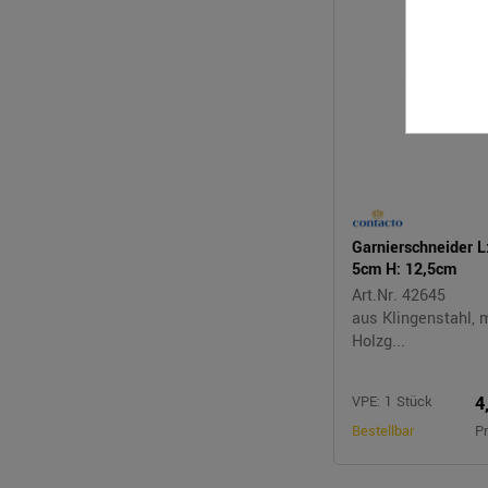
Garnierschneider L
5cm H: 12,5cm
Art.Nr. 42645
aus Klingenstahl, 
Holzg...
4
VPE: 1 Stück
Bestellbar
Pr