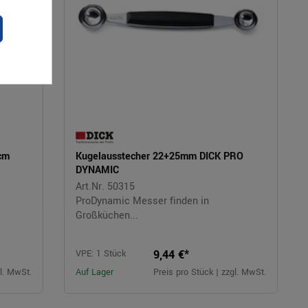
9cm
Kugelausstecher 22+25mm DICK PRO
DYNAMIC
Art.Nr. 50315
ProDynamic Messer finden in
Großküchen...
9,44 €*
VPE: 1 Stück
gl. MwSt.
Auf Lager
Preis pro Stück | zzgl. MwSt.