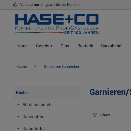
Verkauf nur an gewerbliche Kunden
springen
Zur Hauptnavigation springen
Home
Geschirr
Glas
Besteck
Barzubehör
Küche
Garnieren/Schneiden
Garnieren
Küche
Abfüllschaufeln
Filtern
Dosenöffner
Dosierlöffel