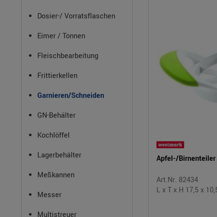
Dosier-/ Vorratsflaschen
Eimer / Tonnen
Fleischbearbeitung
Frittierkellen
Garnieren/Schneiden
GN-Behälter
Kochlöffel
Lagerbehälter
Apfel-/Birnenteile
Meßkannen
Art.Nr. 82434
L x T x H 17,5 x 10
Messer
Multistreuer