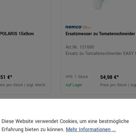
 POLARIS 15x9cm
Ersatzmesser zu Tomatenschneider 
Art.Nr. 151660
Ersatz zu Tomatenschneider EASY I
,51 €*
54,98 €*
VPE: 1 Stück
eis pro Stück | zzgl. MwSt.
Auf Lager
Preis pro Stück | zz
Diese Website verwendet Cookies, um eine bestmögliche
Erfahrung bieten zu können.
Mehr Informationen ...