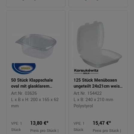
50 Stück Klappschale
125 Stück Menüboxen
oval mit glasklarem
ungeteilt 24x21cm weiss
Deckel 1000ml RIPBOX
OMB1 Doppellasche
Art.Nr. 03626
Art.Nr. 154422
L x B x H: 200 x 165 x 62
L x B: 240 x 210 mm
mm
Polystyrol
13,80 €*
15,47 €*
VPE: 1
VPE: 1
Stück
Stück
Preis pro Stück |
Preis pro Stück |