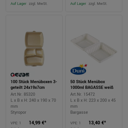
Auf Lager
zzgl. MwSt.
Auf Lager
zzgl. MwSt.
100 Stück Menüboxen 3-
50 Stück Menübox
geteilt 24x19x7cm
1000ml BAGASSE weiß
Art.Nr. 85320
Art.Nr. 15472
L x B x H: 240 x 190 x 70
L x B x H: 223 x 200 x 45
mm
mm
Styropor
Bargasse
14,99 €*
13,40 €*
VPE: 1
VPE: 1