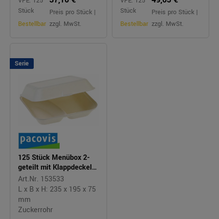
VPE: 125
VPE: 125
Stück
Stück
Preis pro Stück |
Preis pro Stück |
Bestellbar
zzgl. MwSt.
Bestellbar
zzgl. MwSt.
Serie
125 Stück Menübox 2-
geteilt mit Klappdeckel
NATURESSE weiß
Art.Nr. 153533
L x B x H: 235 x 195 x 75
mm
Zuckerrohr