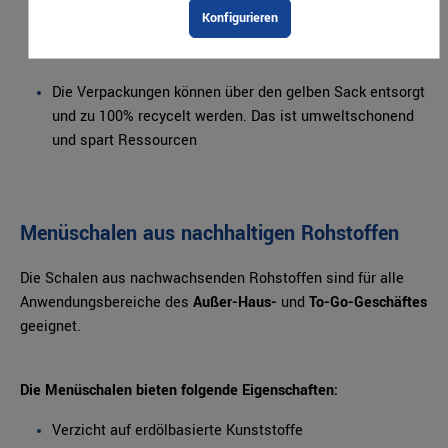
Konfigurieren
sogar für frittierte oder ölige/fettige Lebensmittel
verwendet werden
Die Verpackungen können über den gelben Sack entsorgt
und zu 100% recycelt werden. Das ist umweltschonend
und spart Ressourcen
Menüschalen aus nachhaltigen Rohstoffen
Die Schalen aus nachwachsenden Rohstoffen sind für alle
Anwendungsbereiche des
Außer-Haus-
und
To-Go-Geschäftes
geeignet.
Die Menüschalen bieten folgende Eigenschaften:
Verzicht auf erdölbasierte Kunststoffe