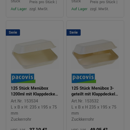
Stück
Stück
Preis pro Stück |
Preis pro Stück |
Auf Lager
zzgl. MwSt.
Auf Lager
zzgl. MwSt.
Serie
Serie
125 Stück Menübox
125 Stück Menübox 3-
1200ml mit Klappdeckel
geteilt mit Klappdeckel
NATURESSE weiß
NATURESSE weiß
Art.Nr. 153534
Art.Nr. 153532
L x B x H: 235 x 195 x 75
L x B x H 235 x 195 x 75
mm
mm
Zuckerrohr
Zuckkerrohr
37,10 €*
49,05 €*