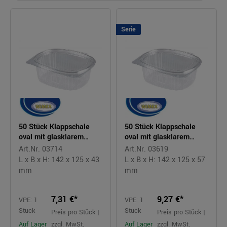
Serie
50 Stück Klappschale
50 Stück Klappschale
oval mit glasklarem
oval mit glasklarem
Deckel 375ml RIPBOX
Deckel 500ml RIPBOX
Art.Nr. 03714
Art.Nr. 03619
L x B x H: 142 x 125 x 43
L x B x H: 142 x 125 x 57
mm
mm
7,31 €*
9,27 €*
VPE: 1
VPE: 1
Stück
Stück
Preis pro Stück |
Preis pro Stück |
Auf Lager
zzgl. MwSt.
Auf Lager
zzgl. MwSt.