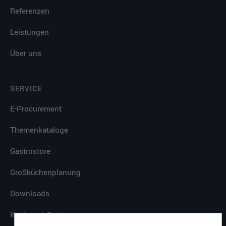
Referenzen
Leistungen
Über uns
SERVICE
E-Procurement
Themenkataloge
Gastrostore
Großküchenplanung
Downloads
Küche mit System