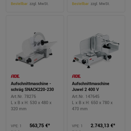
Bestellbar
zzgl. MwSt.
Bestellbar
zzgl. MwSt.
Aufschnittmaschine -
Aufschnittmaschine
schräg SNACK220-230
Juwel 2 400 V
Art.Nr. 78276
Art.Nr. 147645
L x B x H: 530 x 480 x
L x B x H: 650 x 780 x
320 mm
470 mm
563,75 €*
2.743,13 €*
VPE: 1
VPE: 1