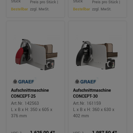
Stück
Stück
Preis pro Stück |
Preis pro Stück |
Bestellbar
zzgl. MwSt.
Bestellbar
zzgl. MwSt.
Aufschnittmaschine
Aufschnittmaschine
CONCEPT-25
CONCEPT-30
Art.Nr. 142563
Art.Nr. 161159
L x B x H: 350 x 605 x
L x B x H: 360 x 630 x
376 mm
402 mm
1.625,00 €*
1.987,50 €*