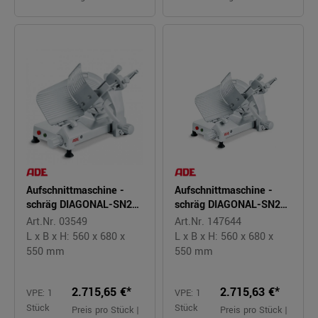
Aufschnittmaschine -
Aufschnittmaschine -
schräg DIAGONAL-SN2-
schräg DIAGONAL-SN2-
230
400
Art.Nr. 03549
Art.Nr. 147644
L x B x H: 560 x 680 x
L x B x H: 560 x 680 x
550 mm
550 mm
2.715,65 €*
2.715,63 €*
VPE: 1
VPE: 1
Stück
Stück
Preis pro Stück |
Preis pro Stück |