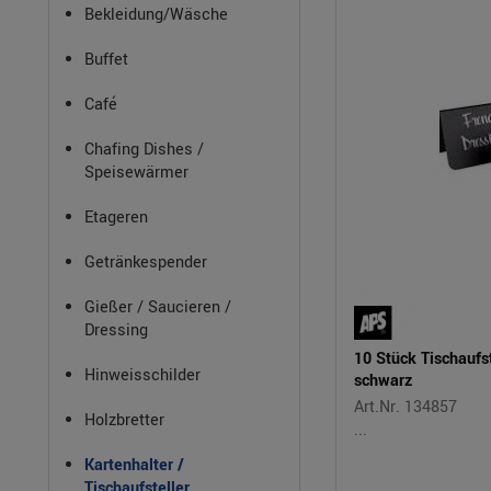
Bekleidung/Wäsche
Buffet
Café
Chafing Dishes /
Speisewärmer
Etageren
Getränkespender
Gießer / Saucieren /
Dressing
10 Stück Tischaufst
Hinweisschilder
schwarz
Art.Nr. 134857
Holzbretter
...
Kartenhalter /
Tischaufsteller