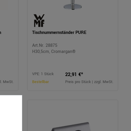
n
Tischnummernständer PURE
Art.Nr. 28875
H30,5cm, Cromargan®
22,91 €*
VPE: 1 Stück
gl. MwSt.
Bestellbar
Preis pro Stück | zzgl. MwSt.