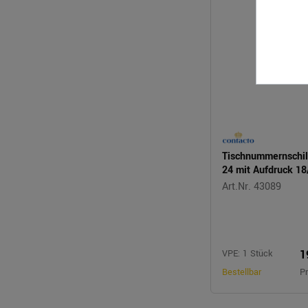
Tischnummernschil
24 mit Aufdruck 18
Art.Nr. 43089
1
VPE: 1 Stück
Bestellbar
Pr