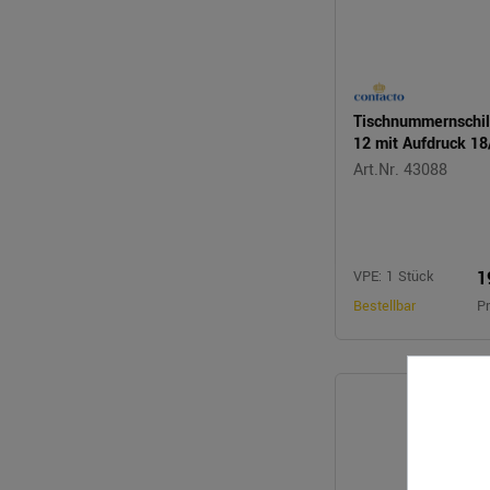
Tischnummernschil
12 mit Aufdruck 18
Art.Nr. 43088
1
VPE: 1 Stück
Bestellbar
Pr