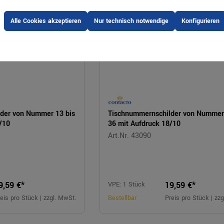
Alle Cookies akzeptieren
Nur technisch notwendige
Konfigurieren
der von Nummer 13 bis
Tischnummernschilder von Nummer 
/10
36 mit Aufdruck 18/10
Art.Nr. 43090
9,59 €*
19,59 €*
VPE: 1 Stück
eis pro Stück | zzgl. MwSt.
Bestellbar
Preis pro Stück | zz