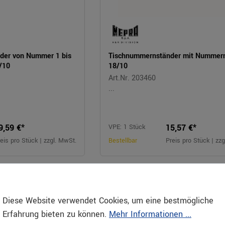
der von Nummer 1 bis
Tischnummernständer mit Nummer
/10
18/10
Art.Nr. 203460
...
9,59 €*
15,57 €*
VPE: 1 Stück
eis pro Stück | zzgl. MwSt.
Bestellbar
Preis pro Stück | zz
Diese Website verwendet Cookies, um eine bestmögliche
Erfahrung bieten zu können.
Mehr Informationen ...