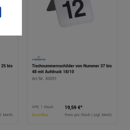
25 bis
Tischnummernschilder von Nummer 37 bis
48 mit Aufdruck 18/10
Art.Nr. 43091
19,59 €*
VPE: 1 Stück
gl. MwSt.
Bestellbar
Preis pro Stück | zzgl. MwSt.