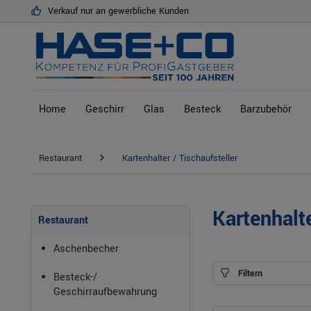
Verkauf nur an gewerbliche Kunden
springen
Zur Hauptnavigation springen
Home
Geschirr
Glas
Besteck
Barzubehör
Restaurant
Kartenhalter / Tischaufsteller
Kartenhalte
Restaurant
Aschenbecher
Filtern
Besteck-/
Geschirraufbewahrung