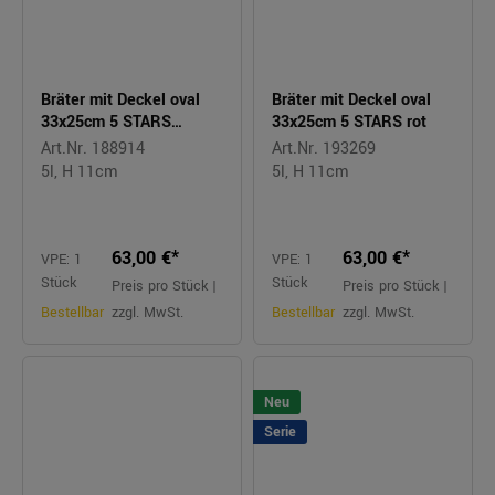
Bräter mit Deckel oval
Bräter mit Deckel oval
33x25cm 5 STARS
33x25cm 5 STARS rot
anthrazit
Art.Nr. 188914
Art.Nr. 193269
5l, H 11cm
5l, H 11cm
63,00 €*
63,00 €*
VPE: 1
VPE: 1
Stück
Stück
Preis pro Stück |
Preis pro Stück |
Bestellbar
zzgl. MwSt.
Bestellbar
zzgl. MwSt.
Neu
Serie