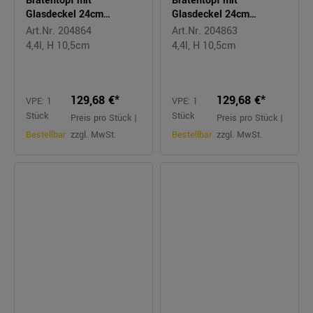
Bratentopf mit
Bratentopf mit
Glasdeckel 24cm
Glasdeckel 24cm
FUSIONTEC mineral
FUSIONTEC platinum
Art.Nr. 204864
Art.Nr. 204863
black
4,4l, H 10,5cm
4,4l, H 10,5cm
129,68 €*
129,68 €*
VPE: 1
VPE: 1
Stück
Stück
Preis pro Stück |
Preis pro Stück |
Bestellbar
zzgl. MwSt.
Bestellbar
zzgl. MwSt.