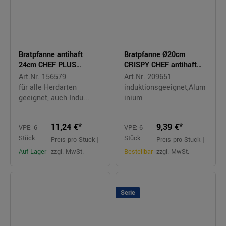
Bratpfanne antihaft
Bratpfanne Ø20cm
24cm CHEF PLUS
CRISPY CHEF antihaft
Aluminium
Aluminium
Art.Nr. 156579
Art.Nr. 209651
für alle Herdarten
induktionsgeeignet,Alum
geeignet, auch Indu...
inium
11,24 €*
9,39 €*
VPE: 6
VPE: 6
Stück
Stück
Preis pro Stück |
Preis pro Stück |
Auf Lager
zzgl. MwSt.
Bestellbar
zzgl. MwSt.
Serie