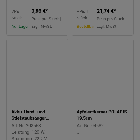
0,96 €*
21,74 €*
VPE: 1
VPE: 1
Stück
Stück
Preis pro Stück |
Preis pro Stück |
Auf Lager
zzgl. MwSt.
Bestellbar
zzgl. MwSt.
Akku-Hand- und
Apfelentkerner POLARIS
Stielstaubsauger
19,5cm
S'POWER
Art.Nr. 208563
Art.Nr. 04682
Leistung: 120 W,
...
Spannung: 22,2 V