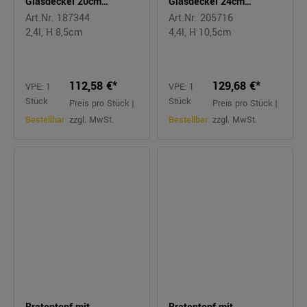
Glasdeckel 20cm
Glasdeckel 24cm
FUSIONTEC rose quartz
FUSIONTEC macadamia
Art.Nr. 187344
Art.Nr. 205716
2,4l, H 8,5cm
4,4l, H 10,5cm
112,58 €*
129,68 €*
VPE: 1
VPE: 1
Stück
Stück
Preis pro Stück |
Preis pro Stück |
Bestellbar
zzgl. MwSt.
Bestellbar
zzgl. MwSt.