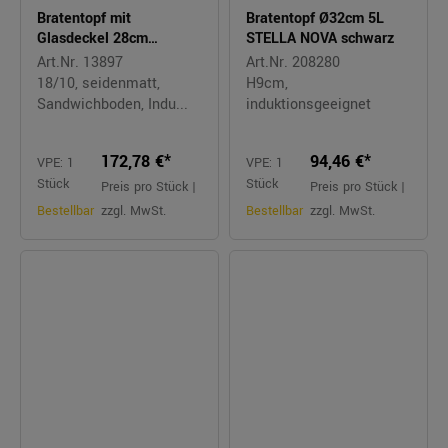
Bratentopf mit
Bratentopf Ø32cm 5L
Glasdeckel 28cm
STELLA NOVA schwarz
FUSIONTEC mineral
Art.Nr. 13897
Art.Nr. 208280
black
18/10, seidenmatt,
H9cm,
Sandwichboden, Indu...
induktionsgeeignet
172,78 €*
94,46 €*
VPE: 1
VPE: 1
Stück
Stück
Preis pro Stück |
Preis pro Stück |
Bestellbar
zzgl. MwSt.
Bestellbar
zzgl. MwSt.