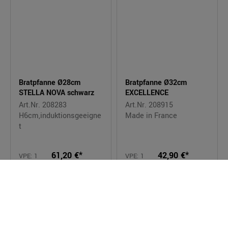
Bratpfanne Ø28cm
Bratpfanne Ø32cm
STELLA NOVA schwarz
EXCELLENCE
Art.Nr. 208283
Art.Nr. 208915
H6cm,induktionsgeeigne
Made in France
t
61,20 €*
42,90 €*
VPE: 1
VPE: 1
Stück
Stück
Preis pro Stück |
Preis pro Stück |
Bestellbar
zzgl. MwSt.
Bestellbar
zzgl. MwSt.
Serie