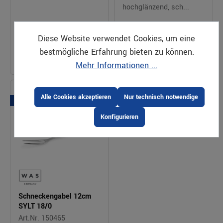
hochglänzend, sch...
0,78 €*
3,38 €*
VPE: 1
Diese Website verwendet Cookies, um eine
VPE: 12 12
Stück
Preis pro Stück |
Preis pro Stück |
bestmögliche Erfahrung bieten zu können.
Bestellbar
zzgl. MwSt.
Bestellbar
zzgl. MwSt.
Mehr Informationen ...
Alle Cookies akzeptieren
Nur technisch notwendige
Serie
Konfigurieren
Schneckengabel 12cm
SYLT 18/0
Art.Nr. 150465