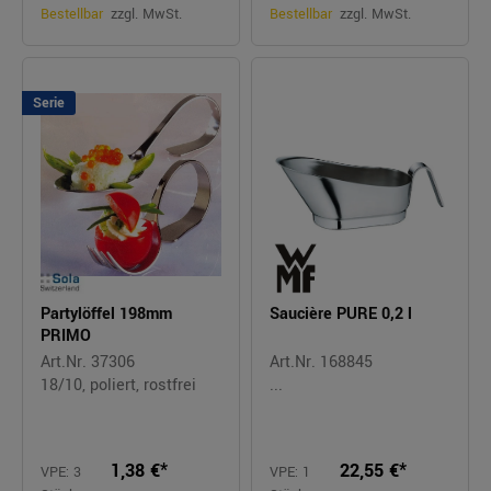
Bestellbar
zzgl. MwSt.
Bestellbar
zzgl. MwSt.
Serie
Partylöffel 198mm
Saucière PURE 0,2 l
PRIMO
Art.Nr. 37306
Art.Nr. 168845
18/10, poliert, rostfrei
...
1,38 €*
22,55 €*
VPE: 3
VPE: 1