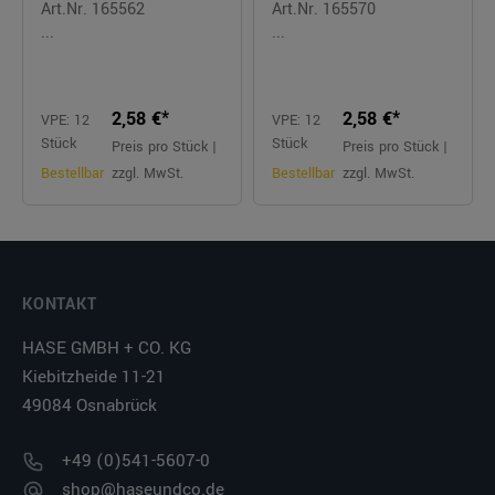
Art.Nr. 165562
Art.Nr. 165570
...
...
2,58 €*
2,58 €*
VPE: 12
VPE: 12
Stück
Stück
Preis pro Stück |
Preis pro Stück |
Bestellbar
zzgl. MwSt.
Bestellbar
zzgl. MwSt.
KONTAKT
HASE GMBH + CO. KG
Kiebitzheide 11-21
49084 Osnabrück
+49 (0)541-5607-0
shop@haseundco.de