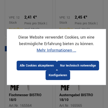
2,41 €*
2,45 €*
VPE: 12
VPE: 12
Stück
Stück
Preis pro Stück |
Preis pro Stück |
Bestellbar
zzgl. MwSt.
Bestellbar
zzgl. MwSt.
Diese Website verwendet Cookies, um eine
bestmögliche Erfahrung bieten zu können.
Serie
Serie
Mehr Informationen ...
Alle Cookies akzeptieren
Nur technisch notwendige
Konfigurieren
Fischmesser BISTRO
Austerngabel BISTRO
18/0
18/10
Art.Nr. 165564
Art.Nr. 165565