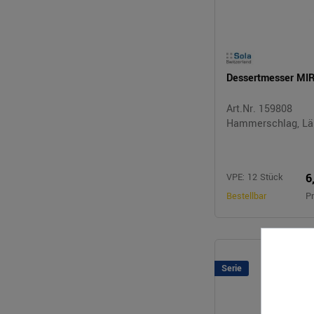
Dessertmesser MI
Art.Nr. 159808
Hammerschlag, Lä
6
VPE: 12 Stück
Bestellbar
Pr
Serie