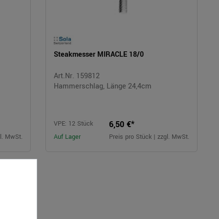
Steakmesser MIRACLE 18/0
Art.Nr. 159812
Hammerschlag, Länge 24,4cm
6,50 €*
VPE: 12 Stück
gl. MwSt.
Auf Lager
Preis pro Stück | zzgl. MwSt.