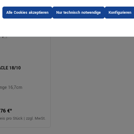
Alle Cookies akzeptieren
Nur technisch notwendige
Konfigurieren
ACLE 18/10
nge 16,7cm
,76 €*
eis pro Stück | zzgl. MwSt.