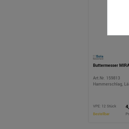
Buttermesser MIR
Art.Nr. 159813
Hammerschlag, Lä
4
VPE: 12 Stück
Bestellbar
Pr