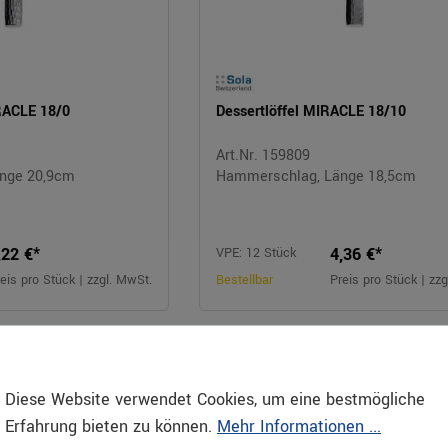
RACLE 18/0
Dessertlöffel MIRACLE 18/10
Art.Nr. 159809
nge 20,9cm
Hammerschlag, Länge 18,5cm
,22 €*
4,36 €*
VPE: 12 Stück
eis pro Stück | zzgl. MwSt.
Bestellbar
Preis pro Stück | zz
Diese Website verwendet Cookies, um eine bestmögliche
Erfahrung bieten zu können.
Mehr Informationen ...