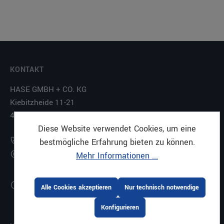
KONTAKT
HASE GMBH + CO. KG
Kiebitzheide 11-21
49084 Osnabrück
Diese Website verwendet Cookies, um eine
+49 (0)541-5607-0
bestmögliche Erfahrung bieten zu können.
shop@haseundco.de
Mehr Informationen ...
Montag bis Freitag
Alle Cookies akzeptieren
Nur technisch notwendige
08:00 - 17:00 Uhr
Konfigurieren