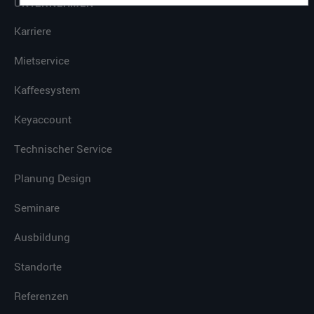
UNTERNEHMEN
Karriere
Mietservice
Kaffeesystem
Keyaccount
Technischer Service
Planung Design
Seminare
Ausbildung
Standorte
Referenzen