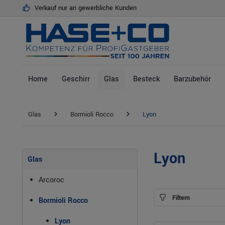
Verkauf nur an gewerbliche Kunden
springen
Zur Hauptnavigation springen
Home
Geschirr
Glas
Besteck
Barzubehör
Glas
Bormioli Rocco
Lyon
Lyon
Glas
Arcoroc
Filtern
Bormioli Rocco
Lyon