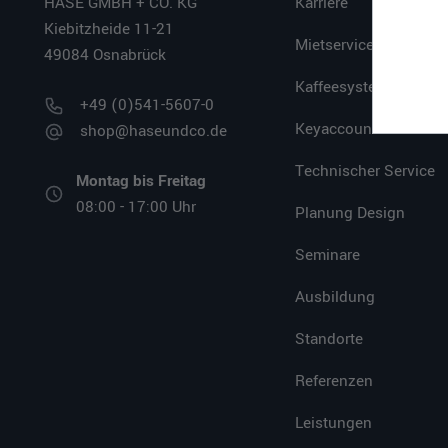
HASE GMBH + CO. KG
Karriere
Kiebitzheide 11-21
Mietservice
49084 Osnabrück
Kaffeesystem
+49 (0)541-5607-0
Keyaccount
shop@haseundco.de
Technischer Service
Montag bis Freitag
08:00 - 17:00 Uhr
Planung Design
Seminare
Ausbildung
Standorte
Referenzen
Leistungen