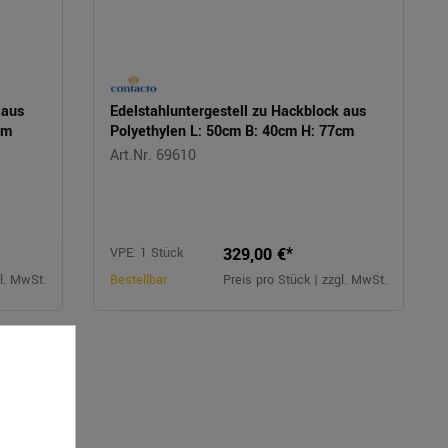
 aus
Edelstahluntergestell zu Hackblock aus
cm
Polyethylen L: 50cm B: 40cm H: 77cm
Art.Nr. 69610
329,00 €*
VPE: 1 Stück
gl. MwSt.
Bestellbar
Preis pro Stück | zzgl. MwSt.