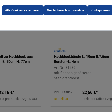
Alle Cookies akzeptieren
Nur technisch notwendige
Konfigurieren
ell zu Hackblock aus
Hackblockbürste L: 19cm B:7,5cm
cm B: 50cm H: 77cm
Borsten-L: 4cm
Art.Nr. 81539
mit flachen gehärteten
Stahldrahtborst...
42,16 €*
22,56 €*
VPE: 1 Stück
eis pro Stück | zzgl. MwSt.
Bestellbar
Preis pro Stück | zz