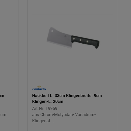
0cm
Hackbeil L: 33cm Klingenbreite: 9cm
Klingen-L: 20cm
Art.Nr. 19959
ium
aus Chrom-Molybdän- Vanadium-
Klingenst...