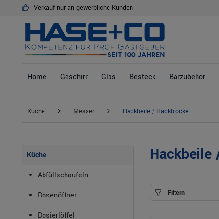
Verkauf nur an gewerbliche Kunden
springen
Zur Hauptnavigation springen
Home
Geschirr
Glas
Besteck
Barzubehör
Küche
Messer
Hackbeile / Hackblöcke
Hackbeile 
Küche
Abfüllschaufeln
Filtern
Dosenöffner
Dosierlöffel