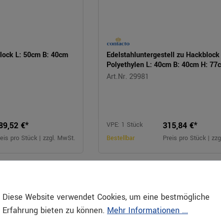
lock L: 50cm B: 40cm
Edelstahluntergestell zu Hackblock
Polyethylen L: 40cm B: 40cm H: 77
Art.Nr. 29981
89,52 €*
315,84 €*
VPE: 1 Stück
eis pro Stück | zzgl. MwSt.
Bestellbar
Preis pro Stück | zz
Diese Website verwendet Cookies, um eine bestmögliche
Erfahrung bieten zu können.
Mehr Informationen ...