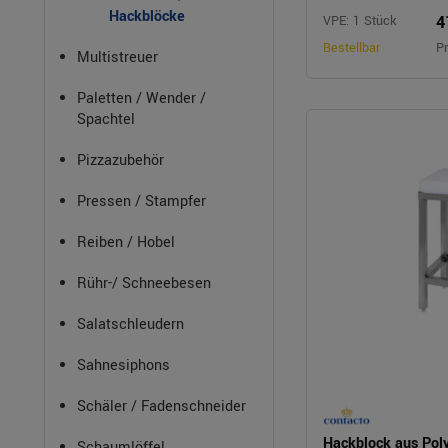
Hackblöcke
4
VPE: 1 Stück
Bestellbar
Pr
Multistreuer
Paletten / Wender /
Spachtel
Pizzazubehör
Pressen / Stampfer
Reiben / Hobel
Rühr-/ Schneebesen
Salatschleudern
Sahnesiphons
Schäler / Fadenschneider
Hackblock aus Poly
Schaumlöffel