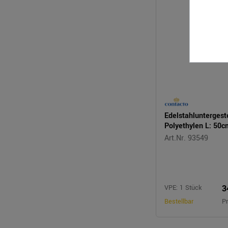
Edelstahluntergest
Polyethylen L: 50
Art.Nr. 93549
3
VPE: 1 Stück
Bestellbar
Pr