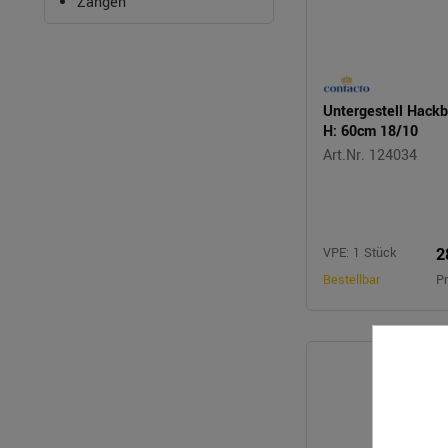
Zangen
Untergestell Hackb
H: 60cm 18/10
Art.Nr. 124034
2
VPE: 1 Stück
Bestellbar
Pr