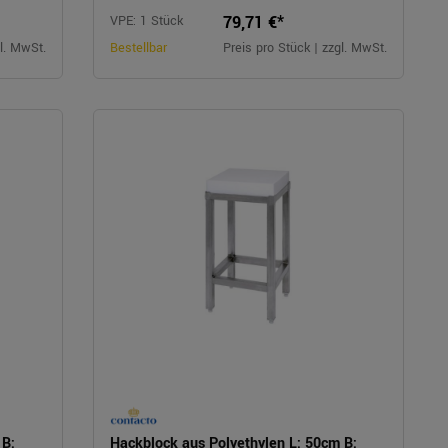
79,71 €*
VPE: 1 Stück
gl. MwSt.
Bestellbar
Preis pro Stück | zzgl. MwSt.
 B:
Hackblock aus Polyethylen L: 50cm B: